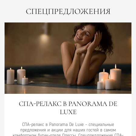
СПЕЦПРЕДЛОЖЕНИЯ
ЕЛАКС В PANORAMA DE
С
LUXE
Свадебный п
для наших 
кс в Panorama De Luxe - специальные
ия и акции для наших гостей в самом
утик-отеле Одессы. Спецпредложение СПА-