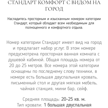
АРТ КОМФОРТ С ВИДОМ НА
УЛУ
ГОРОД
БОК
 просторным и изысканным номером категории
Номера кате
, который обладает всем необходимым для
боковым в
олноценного и комфортного отдыха.
егории Стандарт имеет вид на город
Номера 
агает набор услуг. В этом номере
захват
трена просторная ванная комната с
пр
кабиной. Общая площадь номера от
допол
 метров. Все номера этой категории
предусмо
ы по последнему слову техники, в
душевой 
есть большая двуспальная кровать,
метра. В
ный стол и другая мягкая мебель,
по после
ная станция, мини бар, сейф.
большая д
письменн
едняя площадь:
20-25 кв. м.
чайная 
кровати:
1 большая двуспальная
номерах э