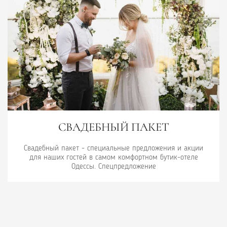
АДЕБНЫЙ ПАКЕТ
ВАШ РО
СО
т - специальные предложения и акции
стей в самом комфортном бутик-отеле
Ваш роскошн
дессы. Спецпредложение
специальные пр
самом к