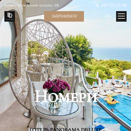
099 555-55-88
м.Одеса, Мукачівський провулок, 6/8
UA
ЗАБРОНЮВАТИ
Номери
ГОТЕЛЬ PANORAMA DE LUXE