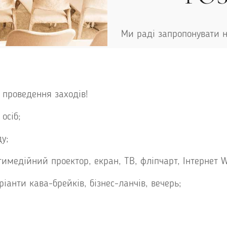
Ми раді запропонувати 
 проведення заходів!
осіб;
у;
медійний проектор, екран, ТВ, фліпчарт, Інтернет W
ріанти кава-брейків, бізнес-ланчів, вечерь;